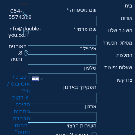
יצירת קשר
בית
שם משפחה
*
054-
5574318
אודות
info@double-
שם פרטי
*
השיטה שלנו
you.co.il
מסלולי הכשרה
האורזים
אימייל
*
8,
המלצות
נתניה
טלפון
שאלות נפוצות
דרכי הגעה
רכבת /
צרו קשר
אוטובוס /
תפקידך בארגון
ווייז
3 דקות
הליכה
ארגון
מתחנת
הרכבת
"תחנת
השירות הרצוי
נתניה"
סדנאות AI בארגון