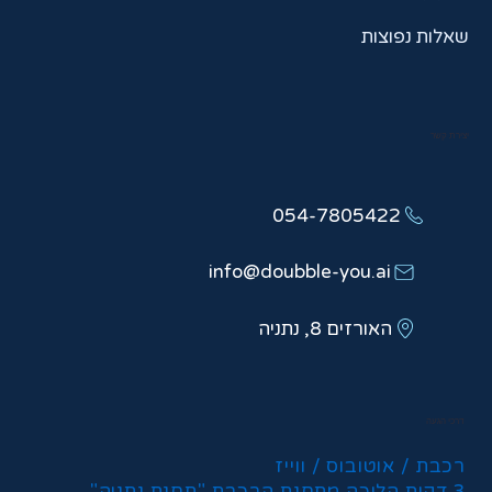
שאלות נפוצות
יצירת קשר
054-7805422
info@doubble-you.ai
האורזים 8, נתניה
דרכי הגעה
רכבת / אוטובוס / ווייז
3 דקות הליכה מתחנת הרכבת "תחנת נתניה"