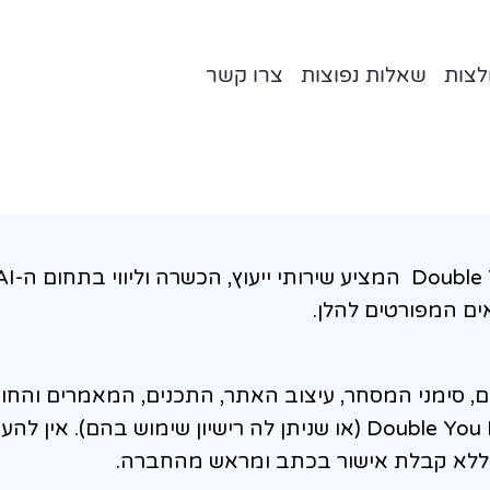
צות
שאלות נפוצות
צרו קשר
האתר הינו אתר תדמיתי ושיווקי בבעלות Double You LTD המציע שירותי י
ים המפורטים להלן.
השם, סימני המסחר, עיצוב האתר, התכנים, המאמרים והחו
המפורסמים בו, הינם בבעלותה הבלעדית של Double You LTD (או שניתן לה רישיון שימוש בהם). אין
 ללא קבלת אישור בכתב ומראש מהחברה.