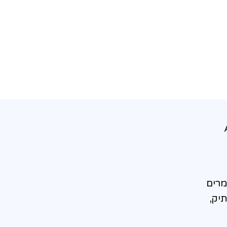
יעוץ, הכשרה וליווי בתחום ה-AI
מרים
 להעתיק,