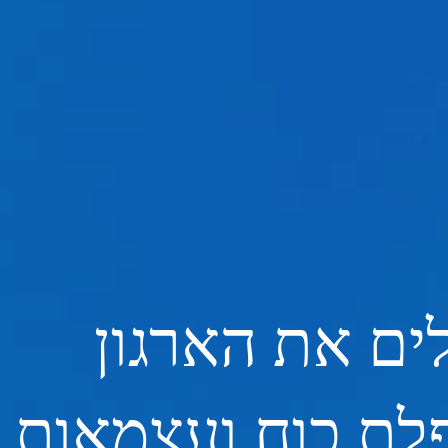
ים את הארגון
לת כוח ועצמאות ב