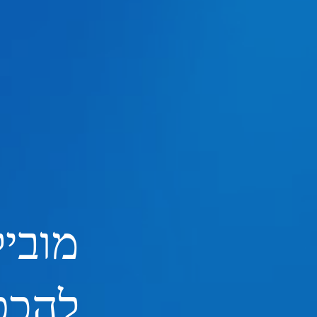
מוביל
להכפ